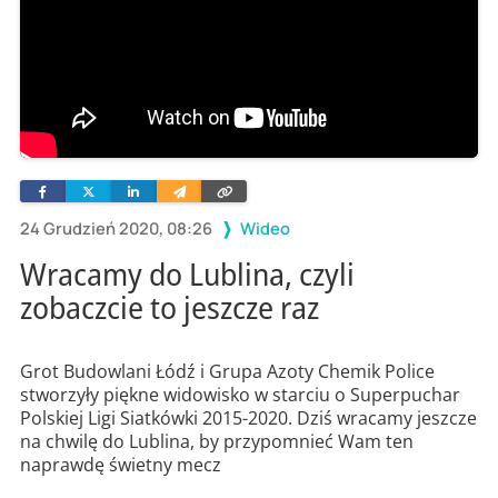
Facebook
Twitter
Linkedin
Wyślij
Skopiuj
e-
link
mailem
24 Grudzień 2020, 08:26
Wideo
Wracamy do Lublina, czyli
zobaczcie to jeszcze raz
Grot Budowlani Łódź i Grupa Azoty Chemik Police
stworzyły piękne widowisko w starciu o Superpuchar
Polskiej Ligi Siatkówki 2015-2020. Dziś wracamy jeszcze
na chwilę do Lublina, by przypomnieć Wam ten
naprawdę świetny mecz