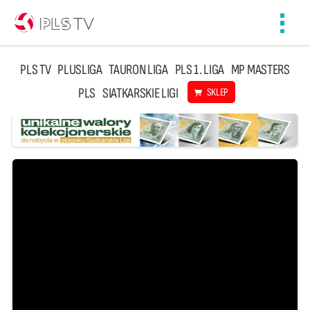
Toggl
navig
PLS TV
PLUSLIGA
TAURON LIGA
PLS 1. LIGA
MP MASTERS
PLS
SIATKARSKIE LIGI
SKLEP