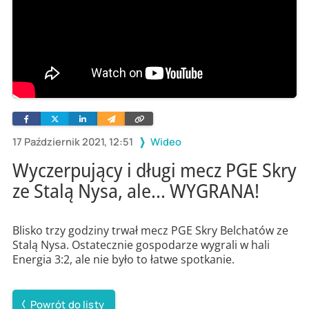
Facebook
Twitter
Linkedin
Wyślij
Skopiuj
e-
link
mailem
17 Październik 2021, 12:51
Wideo
Wyczerpujący i długi mecz PGE Skry
ze Stalą Nysa, ale... WYGRANA!
Blisko trzy godziny trwał mecz PGE Skry Belchatów ze
Stalą Nysa. Ostatecznie gospodarze wygrali w hali
Energia 3:2, ale nie było to łatwe spotkanie.
Powrót do listy