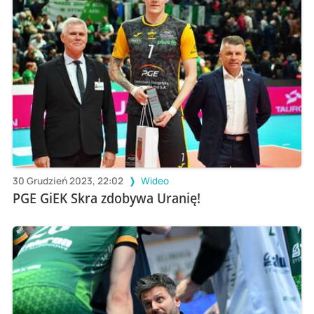
30 Grudzień 2023, 22:02
Wideo
PGE GiEK Skra zdobywa Uranię!