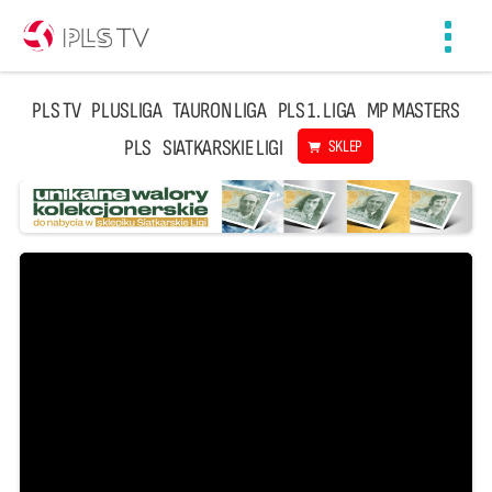
Toggl
navig
PLS TV
PLUSLIGA
TAURON LIGA
PLS 1. LIGA
MP MASTERS
PLS
SIATKARSKIE LIGI
SKLEP