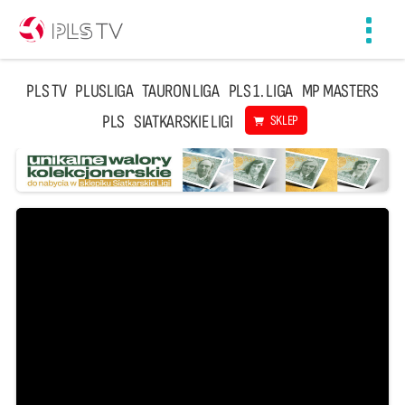
Toggl
navig
PLS TV
PLUSLIGA
TAURON LIGA
PLS 1. LIGA
MP MASTERS
PLS
SIATKARSKIE LIGI
SKLEP