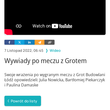
Facebook
Twitter
Linkedin
Wyślij
Skopiuj
e-
link
mailem
7 Listopad 2022, 06:45
Wideo
Wywiady po meczu z Grotem
Swoje wrażenia po wygranym meczu z Grot Budowlani
Łódź opowiedzieli: Julia Nowicka, Bartłomiej Piekarczyk
i Paulina Damaske
Powrót do listy