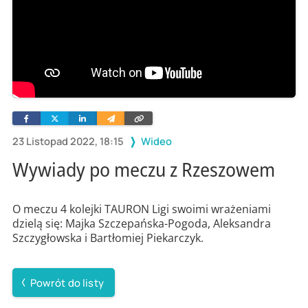
Facebook
Twitter
Linkedin
Wyślij
Skopiuj
e-
link
mailem
23 Listopad 2022, 18:15
Wideo
Wywiady po meczu z Rzeszowem
O meczu 4 kolejki TAURON Ligi swoimi wrażeniami
dzielą się: Majka Szczepańska-Pogoda, Aleksandra
Szczygłowska i Bartłomiej Piekarczyk.
Powrót do listy