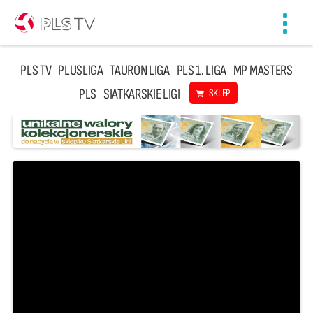
Toggl
navig
PLS TV
PLUSLIGA
TAURON LIGA
PLS 1. LIGA
MP MASTERS
PLS
SIATKARSKIE LIGI
SKLEP