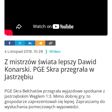
Facebook
Twitter
Linkedin
Wyślij
Skopiuj
e-
link
mailem
4 Listopad 2018, 10:28
Wideo
Z mistrzów świata lepszy Dawid
Konarski. PGE Skra przegrała w
Jastrzębiu
PGE Skra Bełchatów przegrała wyjazdowe spotkanie z
Jastrzębskim Węglem 1:3. Mimo dobrej gry, to
gospodarze zaprezentowali się lepiej. Zapraszamy do
wysłuchania pomeczowych wypowiedzi.