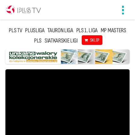
Toggl
navig
PLS TV
PLUSLIGA
TAURON LIGA
PLS 1. LIGA
MP MASTERS
PLS
SIATKARSKIE LIGI
SKLEP