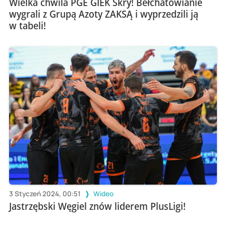
Wielka chwila PGE GIEK Skry! Bełchatowianie
wygrali z Grupą Azoty ZAKSĄ i wyprzedzili ją
w tabeli!
3 Styczeń 2024, 00:51
Wideo
Jastrzębski Węgiel znów liderem PlusLigi!