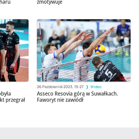
charu
zmotywuje
26 Październik 2023, 19:27
Wideo
obyła
Asseco Resovia górą w Suwałkach.
kt przegrał
Faworyt nie zawiódł