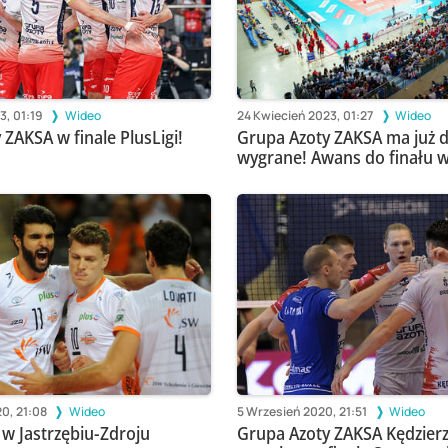
3, 01:19
Wideo
24 Kwiecień 2023, 01:27
Wideo
ZAKSA w finale PlusLigi!
Grupa Azoty ZAKSA ma już 
wygrane! Awans do finału 
0, 21:08
Wideo
5 Wrzesień 2020, 21:51
Wideo
 w Jastrzębiu-Zdroju
Grupa Azoty ZAKSA Kędzier