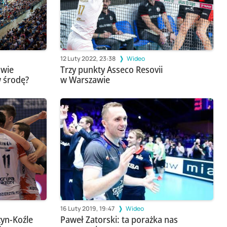
12 Luty 2022, 23:38
Wideo
dwie
Trzy punkty Asseco Resovii
w środę?
w Warszawie
16 Luty 2019, 19:47
Wideo
zyn-Koźle
Paweł Zatorski: ta porażka nas