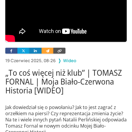
Facebook
Twitter
Linkedin
Wyślij
Skopiuj
e-
link
mailem
19 Czerwiec 2025, 08:26
Wideo
„To coś więcej niż klub” | TOMASZ
FORNAL | Moja Biało-Czerwona
Historia [WIDEO]
Jak dowiedział się o powołaniu? Jak to jest zagrać z
orzełkiem na piersi? Czy reprezentacja zmienia życie?
Na te i wiele innych pytań Natalii Perlińskiej odpowiada
Tomasz Fornal w nowym odcinku Mojej Biało-
Czerwonej Historii.