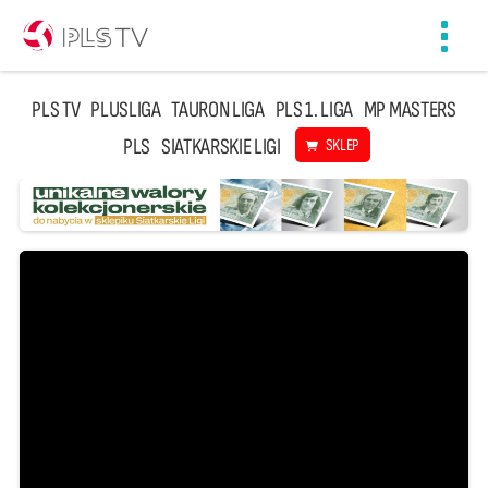
Toggl
navig
PLS TV
PLUSLIGA
TAURON LIGA
PLS 1. LIGA
MP MASTERS
PLS
SIATKARSKIE LIGI
SKLEP