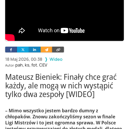
Facebook
Twitter
Linkedin
Wyślij
Skopiuj
e-
link
mailem
18 Maj 2026, 00:38
Wideo
pah, ks, fot. CEV
Autor:
Mateusz Bieniek: Finały chce grać
każdy, ale mogą w nich wystąpić
tylko dwa zespoły [WIDEO]
– Mimo wszystko jestem bardzo dumny z
chłopaków. Znowu zakończyliśmy sezon w finale
Ligi Mistrzów i to jest ogromna sprawa. W Polsce
jesteśmy przyzwyczajeni do złotych medali, dlatego